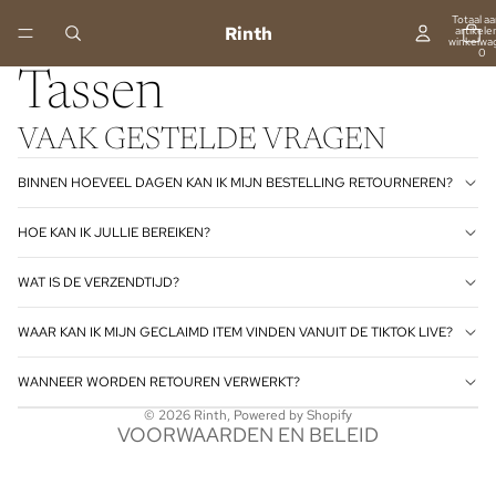
Totaal aa
Rinth
artikelen
winkelwa
0
Tassen
VAAK GESTELDE VRAGEN
BINNEN HOEVEEL DAGEN KAN IK MIJN BESTELLING RETOURNEREN?
HOE KAN IK JULLIE BEREIKEN?
Terugbetalingsbeleid
WAT IS DE VERZENDTIJD?
Privacybeleid
WAAR KAN IK MIJN GECLAIMD ITEM VINDEN VANUIT DE TIKTOK LIVE?
Algemene voorwaarden
Verzendbeleid
WANNEER WORDEN RETOUREN VERWERKT?
Contactgegevens
© 2026
Rinth
, Powered by Shopify
VOORWAARDEN EN BELEID